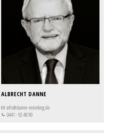
ALBRECHT DANNE
info@danne-enneking.de
0441 - 92 48 90