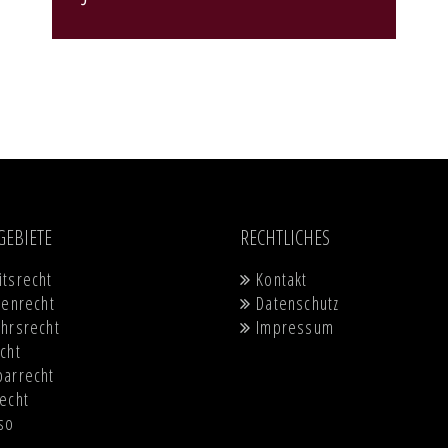
Navigation
Navigation
GEBIETE
RECHTLICHES
überspringen
überspringen
itsrecht
Kontakt
ienrecht
Datenschutz
hrsrecht
Impressum
cht
barrecht
echt
so